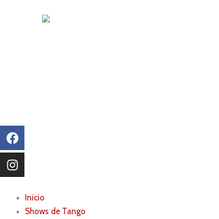
Ir
al
contenido
Facebook
Instagram
Inicio
Shows de Tango