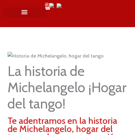
Ir
0
Cart
al
contenido
MI CUENTA
SHOWS DE TANGO
NAVIDAD Y AÑO NUEVO
SOBRE NOSOTROS
La historia de
Michelangelo ¡Hogar
del tango!
Te adentramos en la historia
de Michelangelo, hogar del