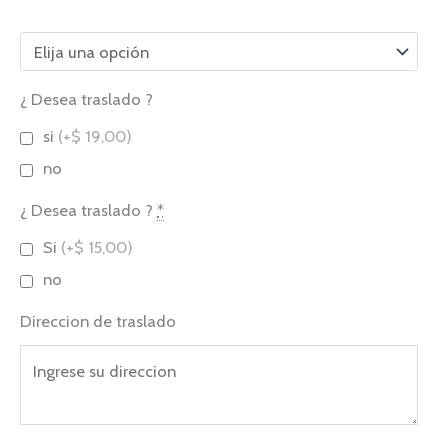
¿ Desea traslado ?
Tango
si
(+$ 19,00)
Porteño
no
(Desde
$30)
¿ Desea traslado ?
*
cantidad
Si
(+$ 15,00)
no
Direccion de traslado