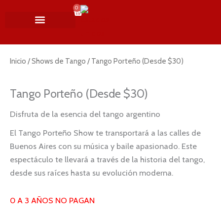
Ir
0
Cart
al
contenido
MI CUENTA
SHOWS DE TANGO
NAVIDAD Y AÑO NUEVO
SOBRE NOSOTROS
Inicio
/
Shows de Tango
/ Tango Porteño (Desde $30)
Tango Porteño (Desde $30)
Disfruta de la esencia del tango argentino
El Tango Porteño Show te transportará a las calles de
Buenos Aires con su música y baile apasionado. Este
espectáculo te llevará a través de la historia del tango,
desde sus raíces hasta su evolución moderna.
0 A 3 AÑOS NO PAGAN