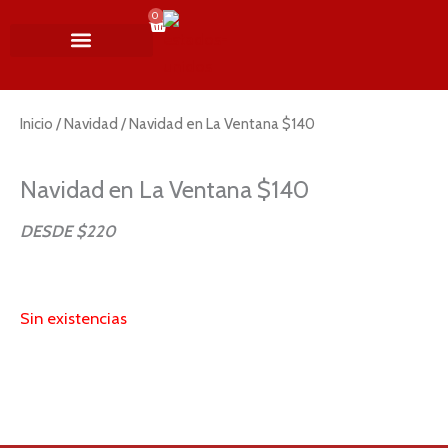
Ir
0
Cart
al
contenido
MI CUENTA
SHOWS DE TANGO
NAVIDAD Y AÑO NUEVO
SOBRE NOSOTROS
Inicio
/
Navidad
/ Navidad en La Ventana $140
Navidad en La Ventana $140
DESDE $220
Sin existencias