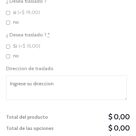
¿ Desea traslado ?
Gala
si
(+$ 19,00)
Tango
no
(desde
$37,5)
¿ Desea traslado ?
*
cantidad
Si
(+$ 15,00)
no
Direccion de traslado
$ 0,00
Total del producto
$ 0,00
Total de las opciones