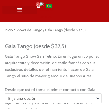
Ir
0
Cart
al
contenido
MI CUENTA
SHOWS DE TANGO
NAVIDAD Y AÑO NUEVO
SOBRE NOSOTROS
Inicio
/
Shows de Tango
/ Gala Tango (desde $37,5)
Gala Tango (desde $37,5)
Gala Tango Show San Telmo. En un lugar único por su
arquitectura y decoración, de estilo francés con sus
exclusivos detalles de refinamiento hacen de Gala
Tango el sitio de mayor glamour de Buenos Aires.
Desde que usted toma el primer contacto con
Gala
Tango
hasta la finalización del show, se sentirá en un
lugar diferente y vivirá una verdadera experiencia.