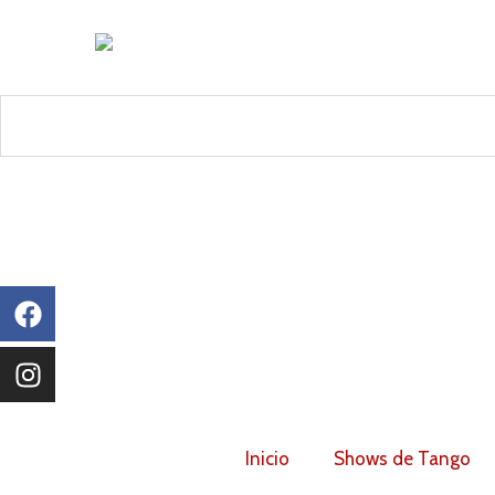
Or
Ir
po
al
po
contenido
Search
Facebook
Instagram
Inicio
Shows de Tango