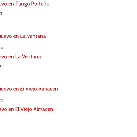
evo en Tango Porteño
0
AGOTADO
vo
vo en La Ventana
0
AGOTADO
vo
vo en El Viejo Almacen
0