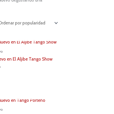
AGOTADO
vo
vo en El Aljibe Tango Show
0
AGOTADO
vo