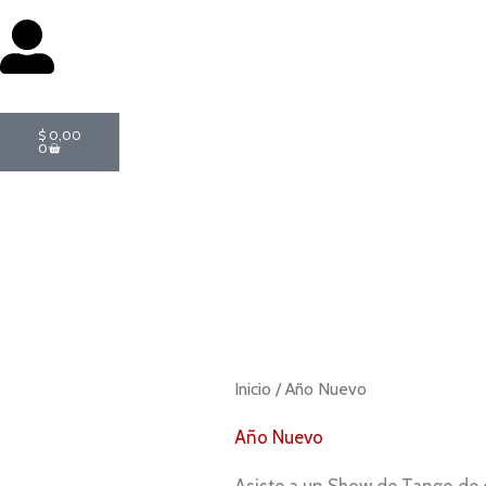
Cart
$
0,00
0
Inicio
/ Año Nuevo
Año Nuevo
Asiste a un Show de Tango de 