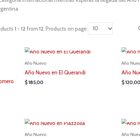
rgentina
oducts
1 - 12
from
12
. Products on page
AGOTADO
Año Nuevo
Año Nue
Año Nuevo en El Querandi
Año Nue
Homero
$
185,00
$
120,0
AGOTADO
Año Nuevo
Año Nue